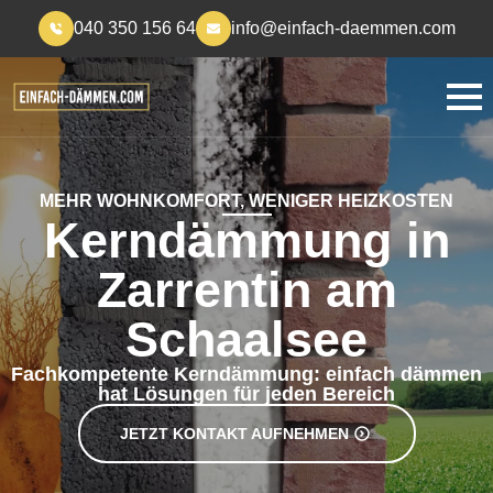
040 350 156 64
info@einfach-daemmen.com
MEHR WOHNKOMFORT, WENIGER HEIZKOSTEN
Kerndämmung in
Zarrentin am
Schaalsee
Fachkompetente Kerndämmung: einfach dämmen
hat Lösungen für jeden Bereich
JETZT KONTAKT AUFNEHMEN