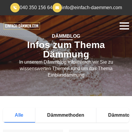
040 350 156 64
info@einfach-daemmen.com
DÄMMBLOG
Infos zum Thema
Dämmung
In unserem Dämmblog informieren wir Sie zu
wissenswerten Themen rund um das Thema
Einblasdämmung
Alle
Dämmmethoden
Dämmstof