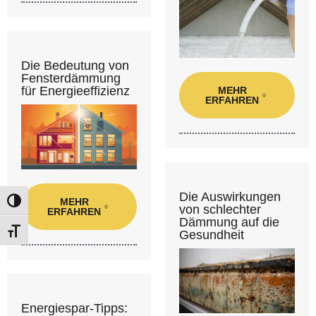
Die Bedeutung von
Fensterdämmung
für Energieeffizienz
MEHR
ERFAHREN
Die Auswirkungen
MEHR
Umschalten auf hohe Kontraste
von schlechter
ERFAHREN
Dämmung auf die
Schrift vergrößern
Gesundheit
Energiespar-Tipps: