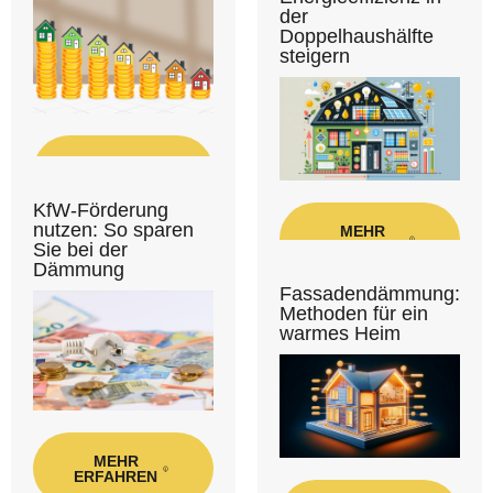
der
Doppelhaushälfte
steigern
MEHR
ERFAHREN
KfW-Förderung
nutzen: So sparen
MEHR
ERFAHREN
Sie bei der
Dämmung
Fassadendämmung:
Methoden für ein
warmes Heim
MEHR
ERFAHREN