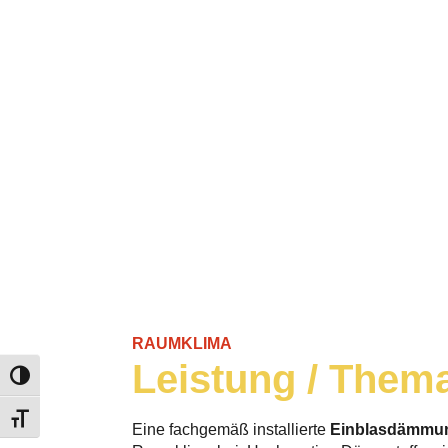
RAUMKLIMA
Leistung / Them
Umschalten auf hohe Kontraste
Schrift vergrößern
Eine fachgemäß installierte
Einblasdämmu