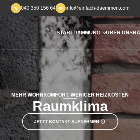
040 350 156 64
info@einfach-daemmen.com
START
DÄMMUNG
ÜBER UNS
RA
MEHR WOHNKOMFORT, WENIGER HEIZKOSTEN
Raumklima
JETZT KONTAKT AUFNEHMEN