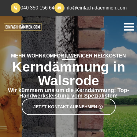
040 350 156 64
info@einfach-daemmen.com
MEHR WOHNKOMFORT, WENIGER HEIZKOSTEN
Kerndämmung in
Walsrode
Wir kümmern uns um die Kerndämmung: Top-
Handwerksleistung vom Spezialisten!
JETZT KONTAKT AUFNEHMEN