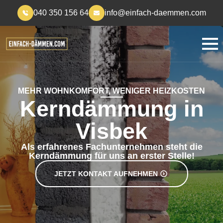
040 350 156 64
info@einfach-daemmen.com
MEHR WOHNKOMFORT, WENIGER HEIZKOSTEN
Kerndämmung in
Visbek
Als erfahrenes Fachunternehmen steht die
Kerndämmung für uns an erster Stelle!
JETZT KONTAKT AUFNEHMEN