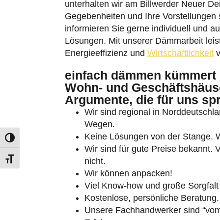
Gegebenheiten und Ihre Vorstellungen 
informieren Sie gerne individuell und a
Lösungen. Mit unserer Dämmarbeit leist
Energieeffizienz und
Wirtschaftlichkeit
v
einfach dämmen kümmert 
Wohn- und Geschäftshäuse
Umschalten auf hohe Kontraste
Argumente, die für uns sp
Wir sind regional in Norddeutschlan
Schrift vergrößern
Wegen.
Keine Lösungen von der Stange. Wi
Wir sind für gute Preise bekannt. 
nicht.
Wir können anpacken!
Viel Know-how und große Sorgfalt
Kostenlose, persönliche Beratung.
Unsere Fachhandwerker sind “vom 
Erfahrung.