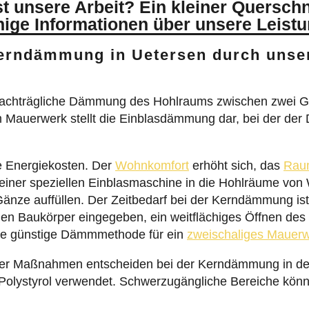
nige Informationen über unsere Leist
Kerndämmung in Uetersen durch uns
achträgliche Dämmung des Hohlraums zwischen zwei G
Mauerwerk stellt die Einblasdämmung dar, bei der der 
e Energiekosten. Der
Wohnkomfort
erhöht sich, das
Rau
s einer speziellen Einblasmaschine in die Hohlräume v
Gänze auffüllen. Der Zeitbedarf bei der Kerndämmung ist
en Baukörper eingegeben, ein weitflächiges Öffnen des
ne günstige Dämmmethode für ein
zweischaliges Mauer
l der Maßnahmen entscheiden bei der Kerndämmung in de
olystyrol verwendet. Schwerzugängliche Bereiche könne
re in Bereichen wie zweischaligem Mauerwerk oder D