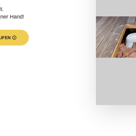
t.
iner Hand!
UFEN
 unsere Arbeit? Ein kleiner Querschn