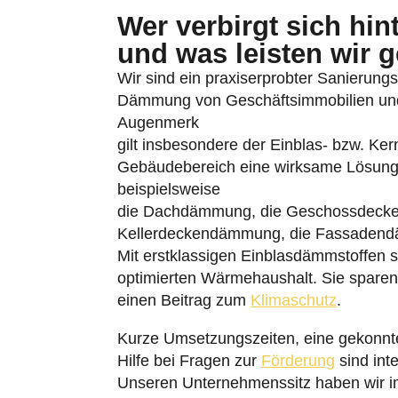
und was leisten wir 
Wir sind ein praxiserprobter Sanierungsbe
Dämmung von Geschäftsimmobilien und 
Augenmerk
gilt insbesondere der Einblas- bzw. K
Gebäudebereich eine wirksame Lösung
beispielsweise
die Dachdämmung, die Geschossdeck
Kellerdeckendämmung, die Fassaden
Mit erstklassigen Einblasdämmstoffen so
optimierten Wärmehaushalt. Sie sparen
einen Beitrag zum
Klimaschutz
.
Kurze Umsetzungszeiten, eine gekonnte
Hilfe bei Fragen zur
Förderung
sind inte
Unseren Unternehmenssitz haben wir im
unterhalten wir am Billwerder Neuer De