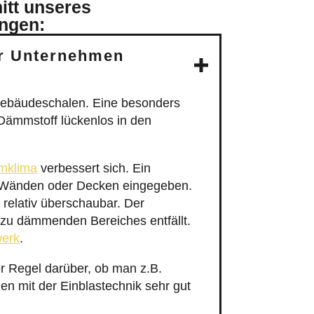
ungen:
er Unternehmen
ebäudeschalen. Eine besonders
Dämmstoff lückenlos in den
mklima
verbessert sich. Ein
on Wänden oder Decken eingegeben.
 relativ überschaubar. Der
 zu dämmenden Bereiches entfällt.
werk
.
r Regel darüber, ob man z.B.
n mit der Einblastechnik sehr gut
achschrägen und Schächten zum