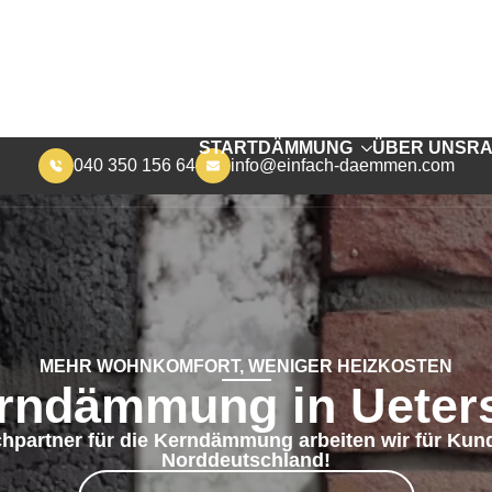
040 350 156 64
info@einfach-daemmen.com
START
DÄMMUNG
ÜBER UNS
RA
MEHR WOHNKOMFORT, WENIGER HEIZKOSTEN
rndämmung in Ueter
chpartner für die Kerndämmung arbeiten wir für Kun
Norddeutschland!
JETZT KONTAKT AUFNEHMEN