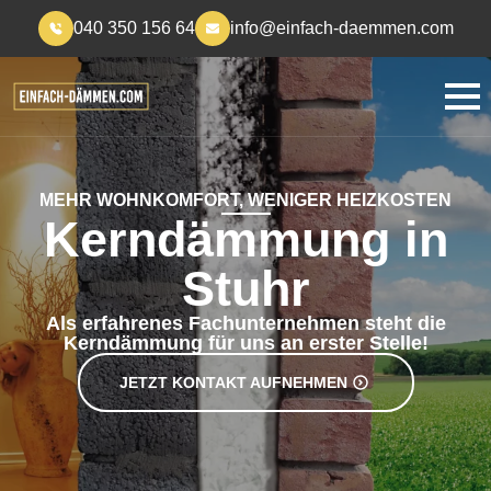
040 350 156 64
info@einfach-daemmen.com
MEHR WOHNKOMFORT, WENIGER HEIZKOSTEN
Kerndämmung in
Stuhr
Als erfahrenes Fachunternehmen steht die
Kerndämmung für uns an erster Stelle!
JETZT KONTAKT AUFNEHMEN