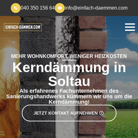
040 350 156 64
info@einfach-daemmen.com
MEHR WOHNKOMFORT, WENIGER HEIZKOSTEN
Kerndämmung in
Soltau
Als erfahrenes Fachunternehmen des
Sanierungshandwerks kümmern wir uns um die
Kerndämmung!
JETZT KONTAKT AUFNEHMEN