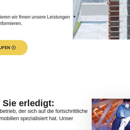
bilien spezialisiert hat. Unser
ämmung. Wir haben für jeden
nd übernehmen für Sie unter anderem
endämmung, die Fassadendämmung,
lraumdämmung. Mit erstklassigen
istig optimierten Energiehaushalt. Sie
eichen Moment einen persönlichen
onelle Ausführung aller Dämmarbeiten
örderung
sind integraler Teil unseres
haben wir im Krokusweg 4 in Minden.
illwerder Neuer Deich 12 in Hamburg.
 Wünsche sind der Maßstab, an dem wir
ndividuell über alle zur Verfügung
arten. Mit unserer Dämmarbeit leisten
effizienz und
Wirtschaftlichkeit
von