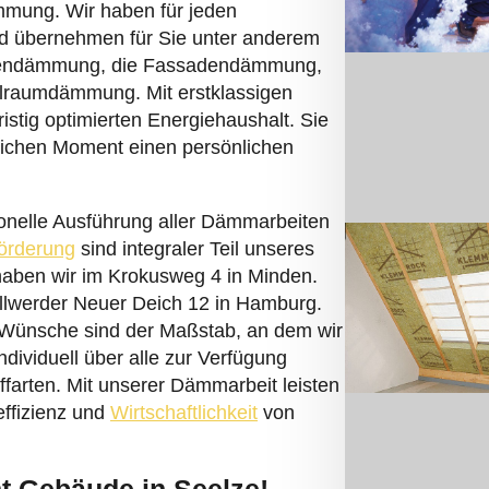
 Gebäude in Seelze!
tscheiden sollten:
d tätig. Sie profitieren von kurzen
r betrachten alle Projekte einzeln.
 Verborgene Zusatzkosten gibt es nicht.
 zeichnen uns aus.
 Fach“ und verfügen über viel
iner Hand!
UFEN