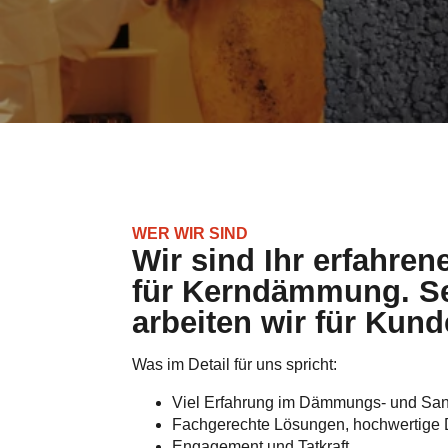
Viel Erfahrung im Dämmungs- und Sa
Fachgerechte Lösungen, hochwertige 
Engagement und Tatkraft.
Sachkundige Umsetzung, Termintreue.
Auf dieser und den folgenden Seiten präsent
sehr detailliert. Sie können sich umfänglich 
KONTAKTFORMULAR
ANR
Was unsere Firma für 
Wir sind ein praxiserprobter Handwerksbe