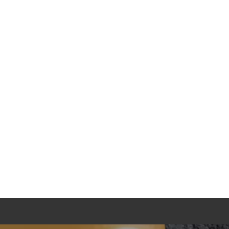
K
einfach