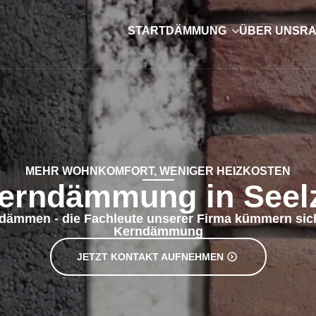
er Fachbetrieb
hr gerne
en in Seelze