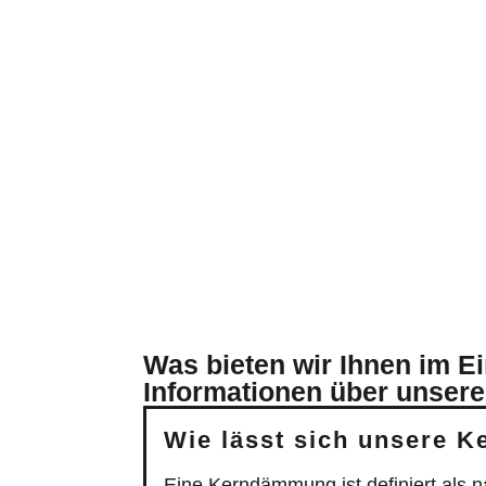
Wie lässt sich unsere 
Eine Kerndämmung ist definiert als
effektive Methode bei zweischalige
eingefüllt wird.
Die Kerndämmung senkt spürbar Ihr
hochwertiger Dämmstoff wird mit Hil
eingegeben. Alle Spalten lassen sich
überschaubar. Der Dämmstoff wird du
Bereiches entfällt. Die Kerndämmun
Die Struktur des Baukörpers und di
man beispielsweise Dämmmaterial au
mit der Einblastechnik sehr gut bearb
Die Kerndämmung kommt besonders 
Einsatz. Zur Dämmung lassen sich un
finden Stoffe wie beispielsweise Zel