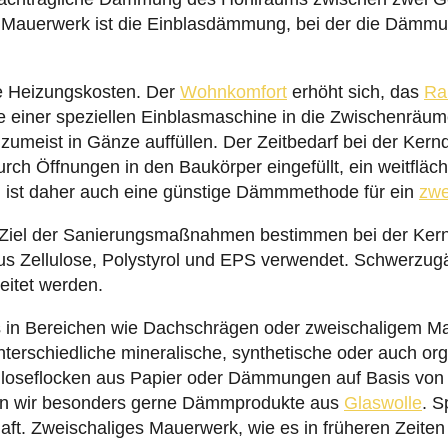
den wir besonders gerne Dämmprodukte aus
Glaswolle
. S
aft. Zweischaliges Mauerwerk, wie es in früheren Zeiten
ämmen.
le einer Kern- bzw. Einblasdämmung überzeugen:
es.
rändert.
lichen Dämmung rechnen?
0.000 Euro.
 10 Tage.
¬hohlräumen ohne Wirkung.
rößer.