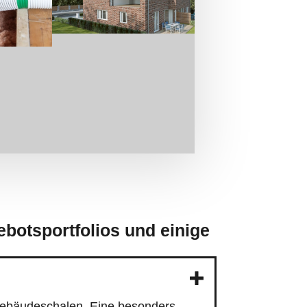
Gebäudeschalen. Eine besonders
ung fugenlos in den Zwischenraum
umklima
verbessert sich. Ein
äume von Wänden oder Decken
rndämmung ist einigermaßen
ächiges Öffnen des zu dämmenden
ischaliges Mauerwerk
.
ndämmung in der Regel darüber, ob
gängliche Gebäudebereiche können
auerwerk und Schächten zum
rganische Dämmstoffe benutzen. So
tein- oder Glaswolle ihren Einsatz.