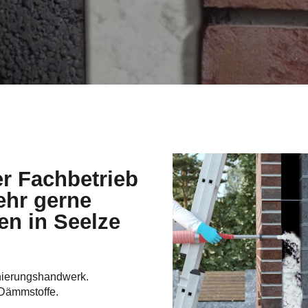
nierungshandwerk.
Dämmstoffe.
ieren wir Ihnen unsere Leistungen
informieren.
UFEN
Sie erledigt:
trieb, der sich auf die fortschrittliche