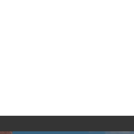
TGEBER
KONTAKT
ANFRAGE
ze
h um die