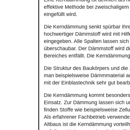
Als erfahrener Fachbetrieb verwen
Altbaus ist die Kerndämmung vorteilh
auf diese Weise energieoptimiert d
energetische Sanierung
: Die Vortei
Schon ab 2.000 € möglich.
Einrichtung innerhalb eines Tag
Bis zu 20 Prozent Förderung.
Die Gebäudefassade bleibt unve
Kein Arbeitgerüst erforderlich.
Keine Genehmigung notwendig.
Womit muss man bei einer herkömm
Kosten: Zwischen 15.000 und 2
Zeitbedarf für Installation: 5 bis
Bei nicht gedämmten Fassaden
Gebäudeabmessungen werden g