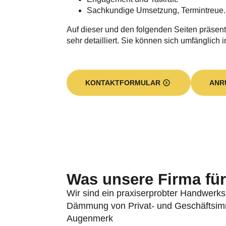
Dämmung von Privat- und Geschäftsimmo
Augenmerk
gilt vor allem der Kern- bzw. Einblasd
Gebäudebereich die richtige Lösung u
die Dachdämmung, die Geschossdeck
die Kellerdeckendämmung und die Hoh
Dämmstoffen sorgen wir für einen langfr
sparen Wärmekosten und leisten im gl
Beitrag zum
Klimaschutz
.
Kurze Umsetzungszeiten, eine professi
und die Unterstützung bei Fragen zur
F
Portfolios. Unseren Unternehmenssitz 
Eine Niederlassung betreiben wir am B
Die baulichen Gegebenheiten und Ihre
uns orientieren. Wir beraten Sie gerne i
stehenden Möglichkeiten und Dämmstoff
wir einen wichtigen Beitrag zur Energie