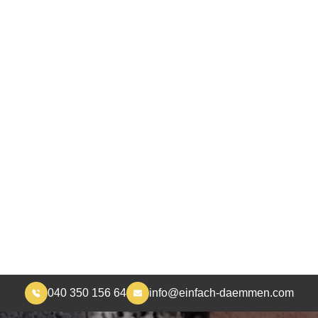
040 350 156 64
info@einfach-daemmen.com
START
DÄMMUNG
ÜBER UNS
RA
MEHR WOHNKOMFORT, WENIGER HEIZKOSTEN
erndämmung in Seel
 dämmen - die Fachleute unserer Firma kümmern sic
Kerndämmung
JETZT KONTAKT AUFNEHMEN