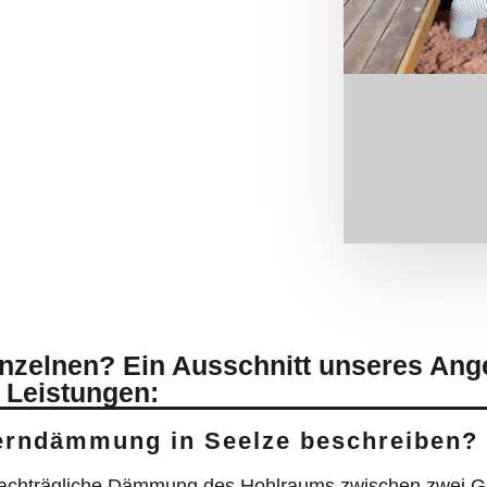
Kerndämmung in Seelze beschreiben?
 nachträgliche Dämmung des Hohlraums zwischen zwei 
m Mauerwerk ist die Einblasdämmung, bei der die Dämm
e Heizungskosten. Der
Wohnkomfort
erhöht sich, das
Ra
fe einer speziellen Einblasmaschine in die Zwischenr
 zumeist in Gänze auffüllen. Der Zeitbedarf bei der Ke
rch Öffnungen in den Baukörper eingefüllt, ein weitfl
g ist daher auch eine günstige Dämmmethode für ein
zwe
e Ziel der Sanierungsmaßnahmen bestimmen bei der Ker
s Zellulose, Polystyrol und EPS verwendet. Schwerzu
eitet werden.
in Bereichen wie Dachschrägen oder zweischaligem M
terschiedliche mineralische, synthetische oder auch o
luloseflocken aus Papier oder Dämmungen auf Basis von S