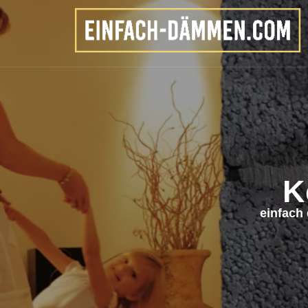
WER WIR SIND
Wir sind Ihr erfahren
für Kerndämmung. Se
arbeiten wir für Kund
Was im Detail für uns spricht: