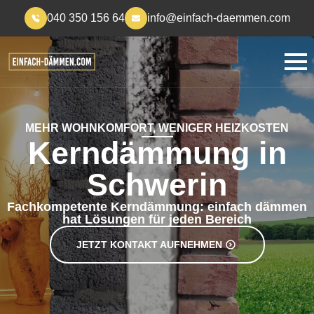
040 350 156 64
info@einfach-daemmen.com
MEHR WOHNKOMFORT, WENIGER HEIZKOSTEN
Kerndämmung in
Schwerin
Fachkompetente Kerndämmung: einfach dämmen
hat Lösungen für jeden Bereich
JETZT KONTAKT AUFNEHMEN