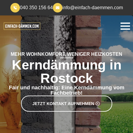
040 350 156 64
info@einfach-daemmen.com
MEHR WOHNKOMFORT, WENIGER HEIZKOSTEN
Kerndämmung in
Rostock
Fair und nachhaltig: Eine Kerndämmung vom
Fachbetrieb!
JETZT KONTAKT AUFNEHMEN