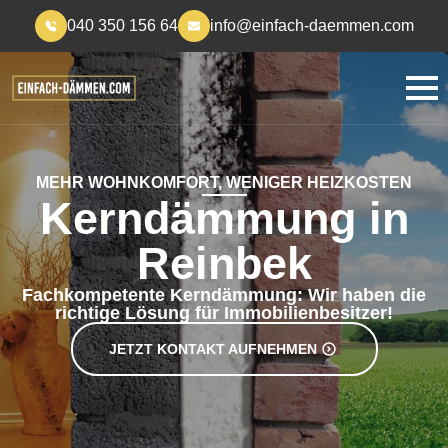
040 350 156 64
info@einfach-daemmen.com
MEHR WOHNKOMFORT, WENIGER HEIZKOSTEN
Kerndämmung in
Reinbek
Fachkompetente Kerndämmung: Wir haben die
richtige Lösung für Immobilienbesitzer!
JETZT KONTAKT AUFNEHMEN