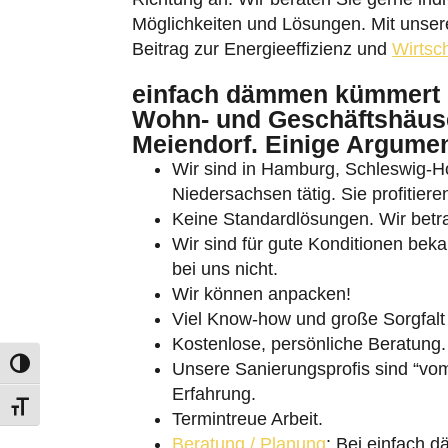
Möglichkeiten und Lösungen. Mit unserer
Beitrag zur Energieeffizienz und
Wirtsch
einfach dämmen kümmert 
Wohn- und Geschäftshäuse
Meiendorf. Einige Argumen
Umschalten auf hohe Kontraste
Wir sind in Hamburg, Schleswig-
Niedersachsen tätig. Sie profitier
Schrift vergrößern
Keine Standardlösungen. Wir betra
Wir sind für gute Konditionen beka
bei uns nicht.
Wir können anpacken!
Viel Know-how und große Sorgfalt
Kostenlose, persönliche Beratung.
Unsere Sanierungsprofis sind “vom
Erfahrung.
Termintreue Arbeit.
Beratung / Planung
: Bei einfach 