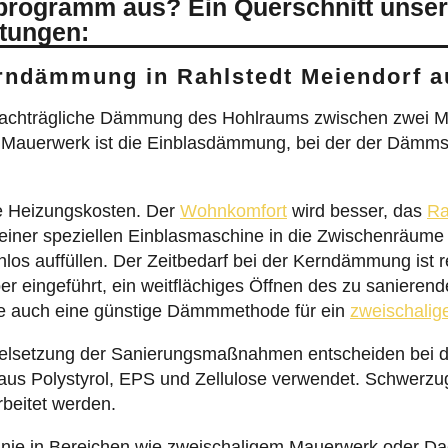
sprogramm aus? Ein Querschnitt unse
stungen:
rndämmung in Rahlstedt Meiendorf 
achträgliche Dämmung des Hohlraums zwischen zwei M
m Mauerwerk ist die Einblasdämmung, bei der der Dämms
e Heizungskosten. Der
Wohnkomfort
wird besser, das
Ra
 einer speziellen Einblasmaschine in die Zwischenräume
los auffüllen. Der Zeitbedarf bei der Kerndämmung ist r
r eingeführt, ein weitflächiges Öffnen des zu sanierende
 auch eine günstige Dämmmethode für ein
zweischali
ielsetzung der Sanierungsmaßnahmen entscheiden bei 
us Polystyrol, EPS und Zellulose verwendet. Schwerzug
rbeitet werden.
inie in Bereichen wie zweischaligem Mauerwerk oder 