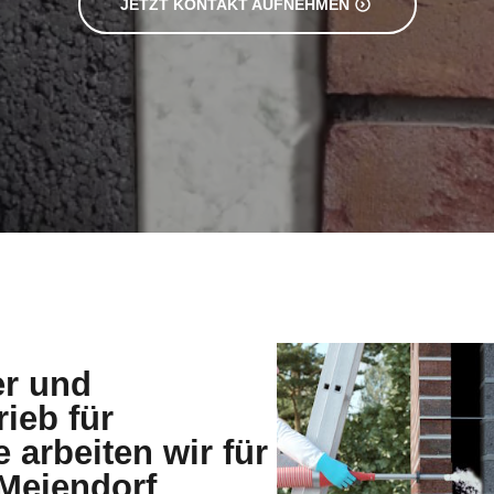
JETZT KONTAKT AUFNEHMEN
er und
rieb für
arbeiten wir für
Meiendorf