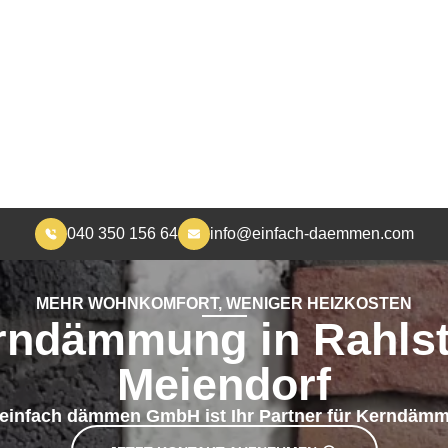
040 350 156 64
info@einfach-daemmen.com
START
DÄMMUNG
ÜBER UNS
RA
MEHR WOHNKOMFORT, WENIGER HEIZKOSTEN
rndämmung in Rahlst
Meiendorf
 einfach dämmen GmbH ist Ihr Partner für Kerndäm