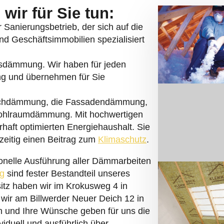
wir für Sie tun:
er Sanierungsbetrieb, der sich auf die
d Geschäftsimmobilien spezialisiert
lasdämmung. Wir haben für jeden
ng und übernehmen für Sie
chdämmung, die Fassadendämmung,
ohlraumdämmung. Mit hochwertigen
haft optimierten Energiehaushalt. Sie
zeitig einen Beitrag zum
Klimaschutz
.
onelle Ausführung aller Dämmarbeiten
g
sind fester Bestandteil unseres
itz haben wir im Krokusweg 4 in
 wir am Billwerder Neuer Deich 12 in
 und Ihre Wünsche geben für uns die
viduell und ausführlich über