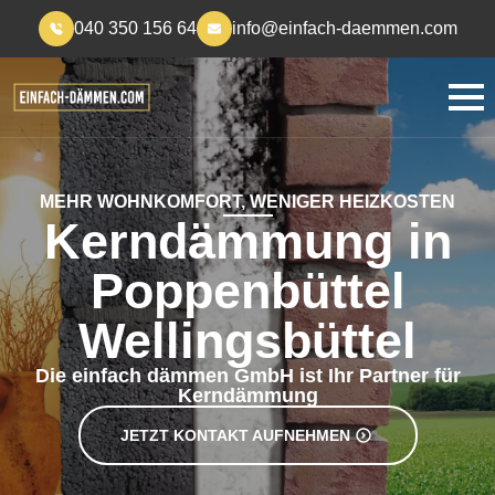
040 350 156 64
info@einfach-daemmen.com
MEHR WOHNKOMFORT, WENIGER HEIZKOSTEN
Kerndämmung in
Poppenbüttel
Wellingsbüttel
Die einfach dämmen GmbH ist Ihr Partner für
Kerndämmung
JETZT KONTAKT AUFNEHMEN