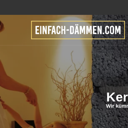
Ker
Wir küm