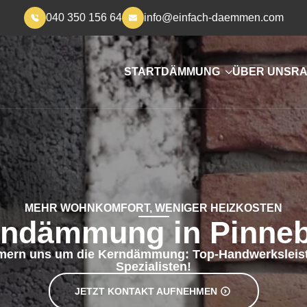
040 350 156 64
info@einfach-daemmen.com
START
DÄMMUNG
ÜBER UNS
RA
MEHR WOHNKOMFORT, WENIGER HEIZKOSTEN
ndämmung in Pinne
mern uns um die Kerndämmung: Top-Handwerksleis
Spezialisten!
JETZT KONTAKT AUFNEHMEN