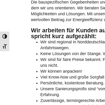
Die bauspezifischen Gegebenheiten un
dem wir uns orientieren. Wir beraten Sie
Möglichkeiten und Lösungen. Mit unserer
wertvollen Beitrag zur Energieeffizienz
Wir arbeiten für Kunden a
spricht kurz aufgezählt:
Umschalten auf hohe Kontraste
Wir sind regional in Norddeutschlan
Schrift vergrößern
Anfahrtswegen.
Keine Lösungen von der Stange. Wi
Wir sind für faire Preise bekannt.
uns nicht.
Wir können anpacken!
Viel Know-how und große Sorgfalt
Persönliche, kostenlose Beratung.
Unsere Sanierungsprofis sind “vom
Erfahrung.
Zuverlässige, termingerechte Arbei