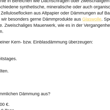
inie in Bereichen wie Dachschrägen oder zweischalig
chiedene synthetische, mineralische oder auch organi
e Zelluloseflocken aus Altpapier oder Dämmungen auf Ba
zen wir besonders gerne Dämmprodukte aus
Glaswolle
. Sp
. Zweischaliges Mauerwerk, wie es in der Vergangenhei
n.
le einer Kern- bzw. Einblasdämmung überzeugen:
itstages.
lten.
erkömmlichen Dämmung aus?
00 €.