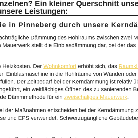
inzelnen? Ein kleiner Querschnitt uns
unsere Leistungen:
Sie in Pinneberg durch unsere Kern
 nachträgliche Dämmung des Hohlraums zwischen zwei M
 Mauerwerk stellt die Einblasdämmung dar, bei der das
e Heizkosten. Der
Wohnkomfort
erhöht sich, das
Raumkl
llen Einblasmaschine in die Hohlräume von Wänden oder
uffüllen. Der Zeitbedarf bei der Kerndämmung ist relativ
ngeführt, ein weitflächiges Öffnen des zu sanierenden 
ende Dämmmethode für ein
zweischaliges Mauerwerk
.
iel der Maßnahmen entscheiden bei der Kerndämmung zu
lose und EPS verwendet. Schwerzugängliche Gebäudeber