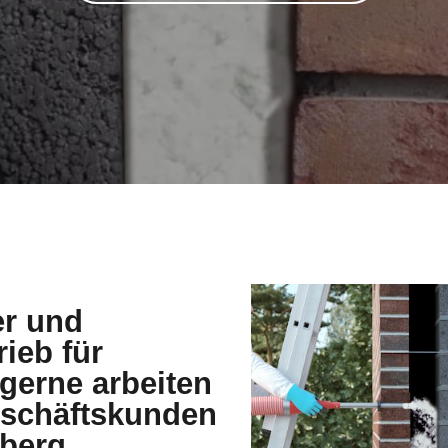
er und
rieb für
erne arbeiten
Geschäftskunden
berg