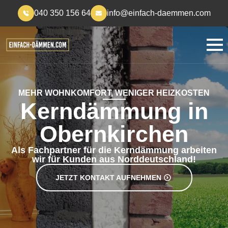
040 350 156 64
info@einfach-daemmen.com
MEHR WOHNKOMFORT, WENIGER HEIZKOSTEN
Kerndämmung in
Obernkirchen
Als Fachpartner für die Kerndämmung arbeiten
wir für Kunden aus Norddeutschland!
JETZT KONTAKT AUFNEHMEN