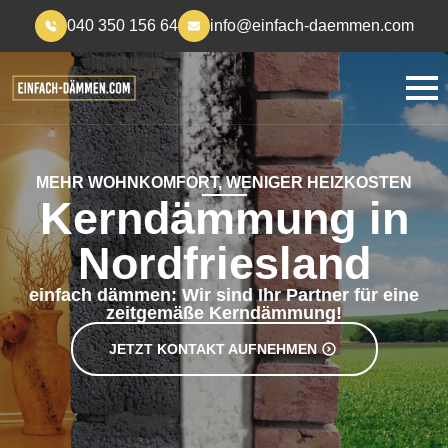
040 350 156 64
info@einfach-daemmen.com
MEHR WOHNKOMFORT, WENIGER HEIZKOSTEN
Kerndämmung in
Nordfriesland
einfach dämmen: Wir sind Ihr Partner für eine
zeitgemäße Kerndämmung!
JETZT KONTAKT AUFNEHMEN