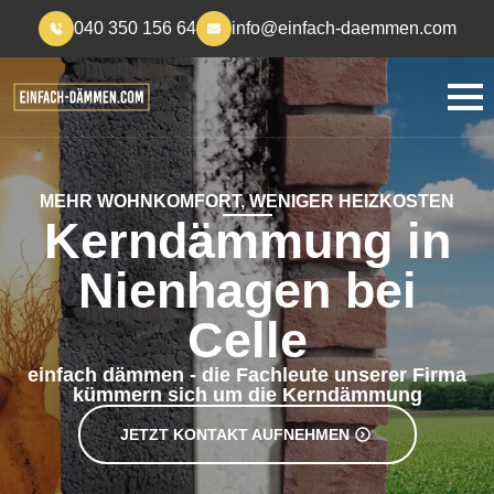
040 350 156 64
info@einfach-daemmen.com
MEHR WOHNKOMFORT, WENIGER HEIZKOSTEN
Kerndämmung in
Nienhagen bei
Celle
einfach dämmen - die Fachleute unserer Firma
kümmern sich um die Kerndämmung
JETZT KONTAKT AUFNEHMEN