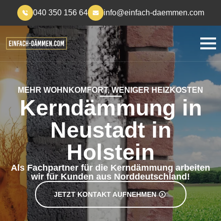
040 350 156 64
info@einfach-daemmen.com
MEHR WOHNKOMFORT, WENIGER HEIZKOSTEN
Kerndämmung in
Neustadt in
Holstein
Als Fachpartner für die Kerndämmung arbeiten
wir für Kunden aus Norddeutschland!
JETZT KONTAKT AUFNEHMEN