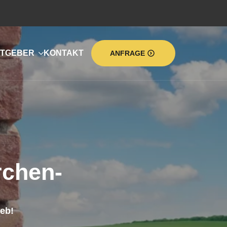
TGEBER
KONTAKT
ANFRAGE
chen-
eb!