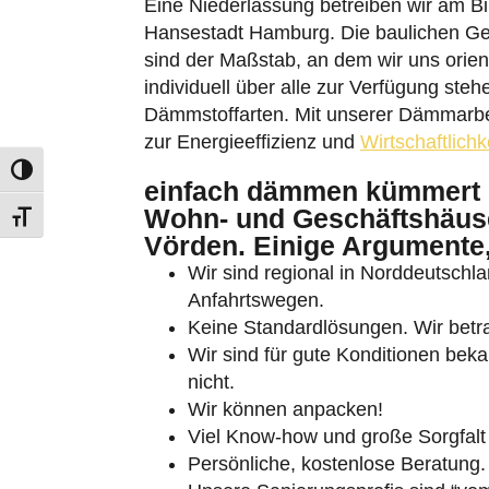
Eine Niederlassung betreiben wir am Bi
Hansestadt Hamburg. Die baulichen Ge
sind der Maßstab, an dem wir uns orient
individuell über alle zur Verfügung ste
Dämmstoffarten. Mit unserer Dämmarbeit
zur Energieeffizienz und
Wirtschaftlichk
Umschalten auf hohe Kontraste
einfach dämmen kümmert 
Wohn- und Geschäftshäuse
Schrift vergrößern
Vörden. Einige Argumente,
Wir sind regional in Norddeutschlan
Anfahrtswegen.
Keine Standardlösungen. Wir betra
Wir sind für gute Konditionen beka
nicht.
Wir können anpacken!
Viel Know-how und große Sorgfalt
Persönliche, kostenlose Beratung.