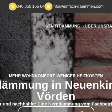
040 350 156 64
info@einfach-daemmen.com
START
DÄMMUNG
ÜBER UNS
RA
MEHR WOHNKOMFORT, WENIGER HEIZKOSTEN
dämmung in Neuenkir
Vörden
ir und nachhaltig: Eine Kerndämmung vom Fachbetri