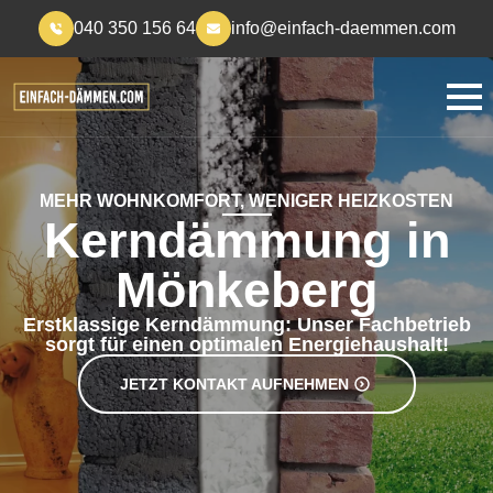
040 350 156 64
info@einfach-daemmen.com
MEHR WOHNKOMFORT, WENIGER HEIZKOSTEN
Kerndämmung in
Mönkeberg
Erstklassige Kerndämmung: Unser Fachbetrieb
sorgt für einen optimalen Energiehaushalt!
JETZT KONTAKT AUFNEHMEN