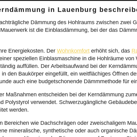
Kerndämmung in Lauenburg beschrei
achträgliche Dämmung des Hohlraums zwischen zwei G
 Mauerwerk ist die Einblasdämmung, bei der das Dämmma
hre Energiekosten. Der
Wohnkomfort
erhöht sich, das
R
s einer speziellen Einblasmaschine in die Hohlräume v
lständig auffüllen. Der Arbeitsaufwand bei der Kerndäm
n den Baukörper eingefüllt, ein weitflächiges Öffnen d
runde auch eine budgetschonende Dämmmethode für ei
l der Maßnahmen entscheiden bei der Kerndämmung zumei
d Polystyrol verwendet. Schwerzugängliche Gebäudebe
itet werden.
n Bereichen wie Dachschrägen oder zweischaligem Ma
ne mineralische, synthetische oder auch organische D