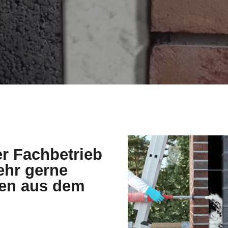
er Fachbetrieb
hr gerne
den aus dem