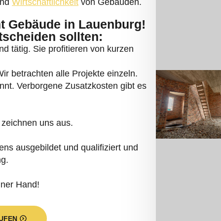
und
Wirtschaftlichkeit
von Gebäuden.
 Gebäude in Lauenburg!
tscheiden sollten:
d tätig. Sie profitieren von kurzen
r betrachten alle Projekte einzeln.
annt. Verborgene Zusatzkosten gibt es
 zeichnen uns aus.
s ausgebildet und qualifiziert und
ng.
iner Hand!
UFEN