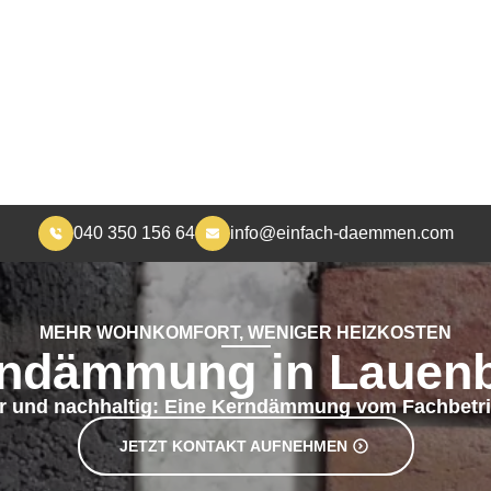
040 350 156 64
info@einfach-daemmen.com
START
DÄMMUNG
ÜBER UNS
RA
MEHR WOHNKOMFORT, WENIGER HEIZKOSTEN
ndämmung in Lauen
ir und nachhaltig: Eine Kerndämmung vom Fachbetri
JETZT KONTAKT AUFNEHMEN