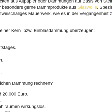
locken aus Altpapier oder Dämmungen auf Basis von Stein
wir besonders gerne Dämmprodukte aus
Glaswolle
. Spezi
eischaliges Mauerwerk, wie es in der Vergangenheit zu
le einer Kern- bzw. Einblasdämmung überzeugen:
itstages.
n.
.
lichen Dämmung rechnen?
d 20.000 Euro.
.
lräumen wirkungslos.