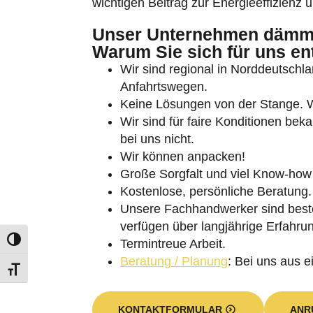
wichtigen Beitrag zur Energieeffizienz 
Unser Unternehmen dämmt
Warum Sie sich für uns en
Wir sind regional in Norddeutschlan
Anfahrtswegen.
Keine Lösungen von der Stange. Wi
Umschalten auf hohe Kontraste
Wir sind für faire Konditionen bek
bei uns nicht.
Schrift vergrößern
Wir können anpacken!
Große Sorgfalt und viel Know-how
Kostenlose, persönliche Beratung.
Unsere Fachhandwerker sind besten
verfügen über langjährige Erfahru
Termintreue Arbeit.
Beratung / Planung
: Bei uns aus e
KONTAKTFORMULAR
ANR