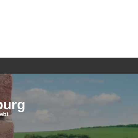
TGEBER
KONTAKT
ANFRAGE
burg
eb!