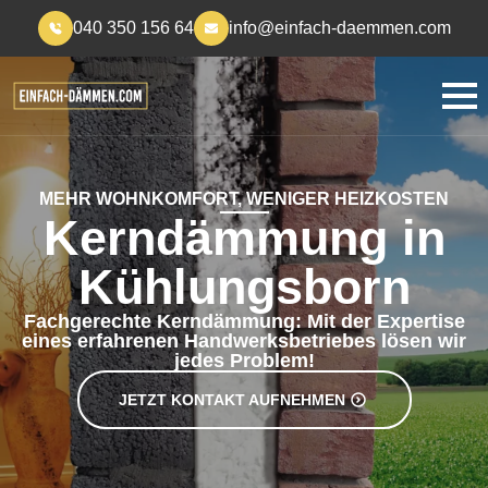
040 350 156 64
info@einfach-daemmen.com
MEHR WOHNKOMFORT, WENIGER HEIZKOSTEN
Kerndämmung in
Kühlungsborn
Fachgerechte Kerndämmung: Mit der Expertise
eines erfahrenen Handwerksbetriebes lösen wir
jedes Problem!
JETZT KONTAKT AUFNEHMEN