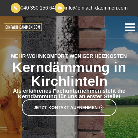
040 350 156 64
info@einfach-daemmen.com
MEHR WOHNKOMFORT, WENIGER HEIZKOSTEN
Kerndämmung in
Kirchlinteln
Als erfahrenes Fachunternehmen steht die
Kerndämmung für uns an erster Stelle!
JETZT KONTAKT AUFNEHMEN