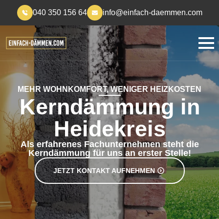
040 350 156 64
info@einfach-daemmen.com
MEHR WOHNKOMFORT, WENIGER HEIZKOSTEN
Kerndämmung in
Heidekreis
Als erfahrenes Fachunternehmen steht die
Kerndämmung für uns an erster Stelle!
JETZT KONTAKT AUFNEHMEN