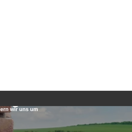
TGEBER
KONTAKT
ANFRAGE
urg
ern wir uns um