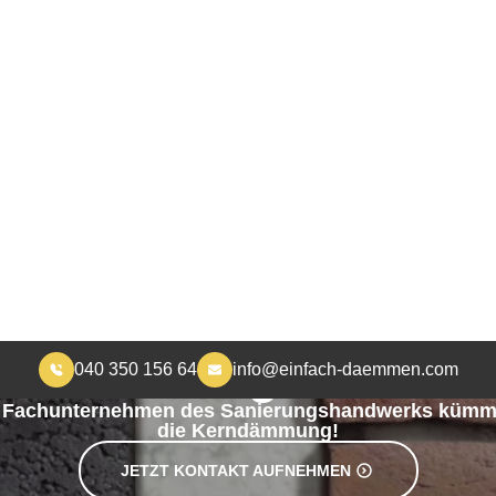
040 350 156 64
info@einfach-daemmen.com
START
DÄMMUNG
ÜBER UNS
RA
MEHR WOHNKOMFORT, WENIGER HEIZKOSTEN
rndämmung in Hamb
s Fachunternehmen des Sanierungshandwerks kümm
die Kerndämmung!
JETZT KONTAKT AUFNEHMEN