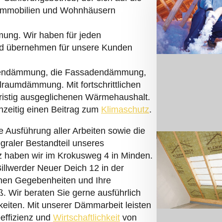
eimmobilien und Wohnhäusern
mmung. Wir haben für jeden
nd übernehmen für unsere Kunden
endämmung, die Fassadendämmung,
raumdämmung. Mit fortschrittlichen
fristig ausgeglichenen Wärmehaushalt.
chzeitig einen Beitrag zum
Klimaschutz
.
 Ausführung aller Arbeiten sowie die
egraler Bestandteil unseres
tz haben wir im Krokusweg 4 in Minden.
illwerder Neuer Deich 12 in der
hen Gegebenheiten und Ihre
ß. Wir beraten Sie gerne ausführlich
keiten. Mit unserer Dämmarbeit leisten
eeffizienz und
Wirtschaftlichkeit
von