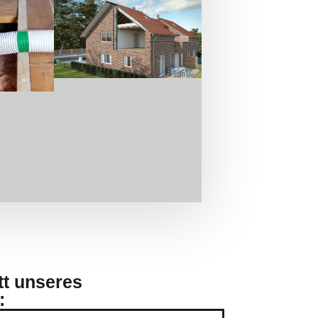
tt unseres
: