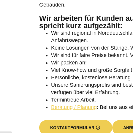
Gebäuden.
Wir arbeiten für Kunden 
spricht kurz aufgezählt:
Wir sind regional in Norddeutschlan
Anfahrtswegen.
Keine Lösungen von der Stange. Wi
Umschalten auf hohe Kontraste
Wir sind für faire Preise bekannt. 
Schrift vergrößern
Wir packen an!
Viel Know-how und große Sorgfalt 
Persönliche, kostenlose Beratung.
Unsere Sanierungsprofis sind beste
verfügen über viel Erfahrung.
Termintreue Arbeit.
Beratung / Planung
: Bei uns aus e
KONTAKTFORMULAR
ANR