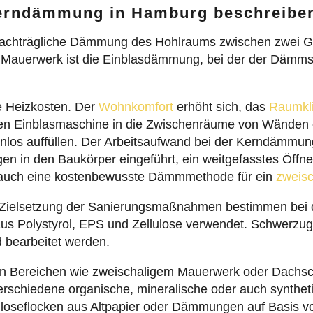
Kerndämmung in Hamburg beschreibe
achträgliche Dämmung des Hohlraums zwischen zwei G
m Mauerwerk ist die Einblasdämmung, bei der der Dämms
e Heizkosten. Der
Wohnkomfort
erhöht sich, das
Raumkl
llen Einblasmaschine in die Zwischenräume von Wänden
nlos auffüllen. Der Arbeitsaufwand bei der Kerndämmung
gen in den Baukörper eingeführt, ein weitgefasstes Öf
r auch eine kostenbewusste Dämmmethode für ein
zweis
e Zielsetzung der Sanierungsmaßnahmen bestimmen bei
us Polystyrol, EPS und Zellulose verwendet. Schwerzug
d bearbeitet werden.
n Bereichen wie zweischaligem Mauerwerk oder Dachs
erschiedene organische, mineralische oder auch synthe
luloseflocken aus Altpapier oder Dämmungen auf Basis vo