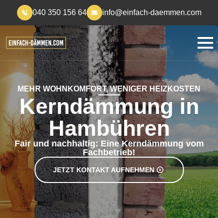
040 350 156 64
info@einfach-daemmen.com
MEHR WOHNKOMFORT, WENIGER HEIZKOSTEN
Kerndämmung in
Hambühren
Fair und nachhaltig: Eine Kerndämmung vom
Fachbetrieb!
JETZT KONTAKT AUFNEHMEN