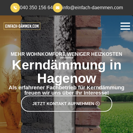
040 350 156 64
info@einfach-daemmen.com
MEHR WOHNKOMFORT, WENIGER HEIZKOSTEN
Kerndämmung in
Hagenow
Als erfahrener Fachbetrieb für Kerndämmung
freuen wir uns über Ihr Interesse!
JETZT KONTAKT AUFNEHMEN