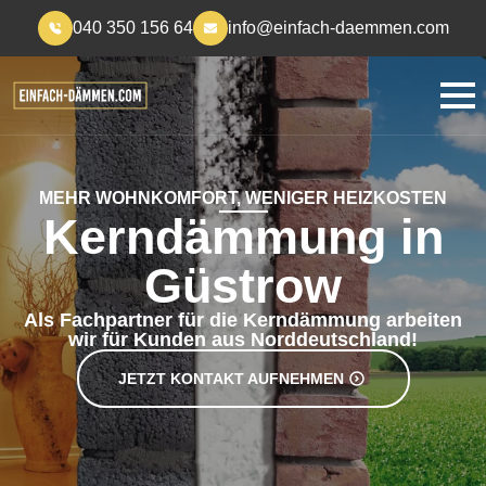
040 350 156 64
info@einfach-daemmen.com
MEHR WOHNKOMFORT, WENIGER HEIZKOSTEN
Kerndämmung in
Güstrow
Als Fachpartner für die Kerndämmung arbeiten
wir für Kunden aus Norddeutschland!
JETZT KONTAKT AUFNEHMEN