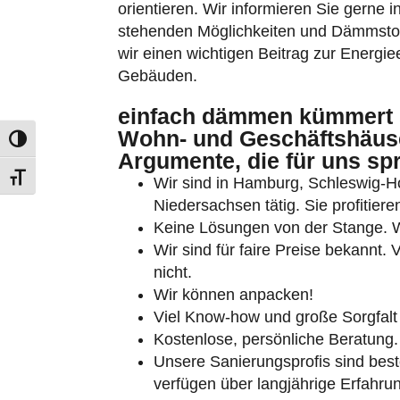
orientieren. Wir informieren Sie gerne i
stehenden Möglichkeiten und Dämmstoff
wir einen wichtigen Beitrag zur Energie
Gebäuden.
einfach dämmen kümmert 
Wohn- und Geschäftshäuse
Umschalten auf hohe Kontraste
Argumente, die für uns sp
Schrift vergrößern
Wir sind in Hamburg, Schleswig-
Niedersachsen tätig. Sie profitie
Keine Lösungen von der Stange. Wi
Wir sind für faire Preise bekannt.
nicht.
Wir können anpacken!
Viel Know-how und große Sorgfalt
Kostenlose, persönliche Beratung.
Unsere Sanierungsprofis sind beste
verfügen über langjährige Erfahru