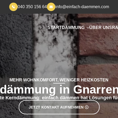
040 350 156 64
info@einfach-daemmen.com
START
DÄMMUNG
ÜBER UNS
RA
MEHR WOHNKOMFORT, WENIGER HEIZKOSTEN
dämmung in Gnarre
e Kerndämmung: einfach dämmen hat Lösungen für
JETZT KONTAKT AUFNEHMEN