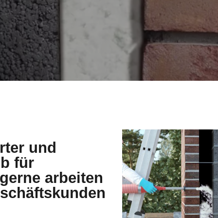
erter und
b für
erne arbeiten
Geschäftskunden