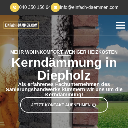
040 350 156 64
info@einfach-daemmen.com
MEHR WOHNKOMFORT, WENIGER HEIZKOSTEN
Kerndämmung in
Diepholz
Als erfahrenes Fachunternehmen des
Sanierungshandwerks kümmern wir uns um die
Kerndämmung!
JETZT KONTAKT AUFNEHMEN