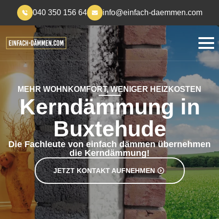
040 350 156 64
info@einfach-daemmen.com
MEHR WOHNKOMFORT, WENIGER HEIZKOSTEN
Kerndämmung in
Buxtehude
Die Fachleute von einfach dämmen übernehmen
die Kerndämmung!
JETZT KONTAKT AUFNEHMEN