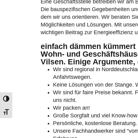
Eine Geschäftsstelle betreiben wir am 
Die bauspezifischen Gegebenheiten un
dem wir uns orientieren. Wir beraten Sie
Möglichkeiten und Lösungen. Mit unserer
wichtigen Beitrag zur Energieeffizienz 
einfach dämmen kümmert 
Umschalten auf hohe Kontraste
Wohn- und Geschäftshäus
Vilsen. Einige Argumente, 
Schrift vergrößern
Wir sind regional in Norddeutschlan
Anfahrtswegen.
Keine Lösungen von der Stange. Wi
Wir sind für faire Preise bekannt.
uns nicht.
Wir packen an!
Große Sorgfalt und viel Know-how 
Persönliche, kostenlose Beratung.
Unsere Fachhandwerker sind “vom 