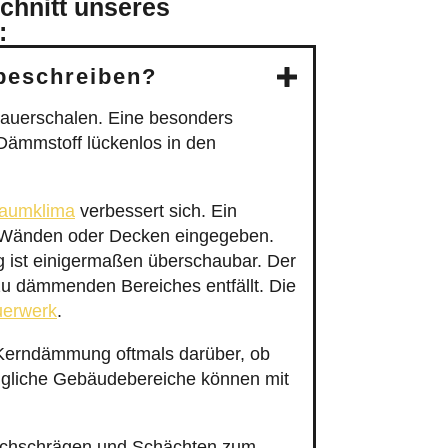
chnitt unseres
:
beschreiben?
auerschalen. Eine besonders
Dämmstoff lückenlos in den
aumklima
verbessert sich. Ein
on Wänden oder Decken eingegeben.
ng ist einigermaßen überschaubar. Der
zu dämmenden Bereiches entfällt. Die
uerwerk
.
 Kerndämmung oftmals darüber, ob
ngliche Gebäudebereiche können mit
Dachschrägen und Schächten zum