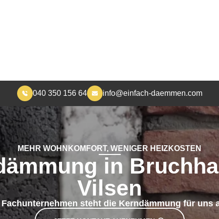
040 350 156 64
info@einfach-daemmen.com
START
DÄMMUNG
ÜBER UNS
RA
MEHR WOHNKOMFORT, WENIGER HEIZKOSTEN
dämmung in Bruchha
Vilsen
 Fachunternehmen steht die Kerndämmung für uns an