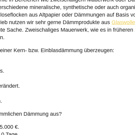
erschiedene mineralische, synthetische oder auch orga
luloseflocken aus Altpapier oder Dämmungen auf Basis vo
rieb nutzen wir sehr gerne Dämmprodukte aus
Glaswolle
te Sache. Zweischaliges Mauerwerk, wie es in früheren
n.
le einer Kern- bzw. Einblasdämmung überzeugen:
s.
rändert.
.
erkömmlichen Dämmung aus?
25.000 €.
 10 Tage.