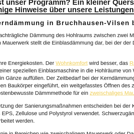
t unser Programm? Ein kleiner Quers
nige Hinweise über unsere Leistungen
Kerndämmung in Bruchhausen-Vilsen 
 nachträgliche Dämmung des Hohlraums zwischen zwei M
Mauerwerk stellt die Einblasdämmung dar, bei der der 
hre Energiekosten. Der
Wohnkomfort
wird besser, das
R
s einer speziellen Einblasmaschine in die Hohlräume v
l in Gänze auffüllen. Der Zeitbedarf bei der Kerndämmu
en Baukörper eingeführt, ein weitgefasstes Öffnen des 
kostenbewusste Dämmmethode für ein
zweischaliges Ma
lsetzung der Sanierungsmaßnahmen entscheiden bei der
EPS, Zellulose und Polystyrol verwendet. Schwerzugä
rbeitet werden.
inie in Bereichen wie zweischaligem Mauerwerk oder 