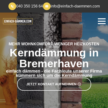
040 350 156 64
info@einfach-daemmen.com
MEHR WOHNKOMFORT, WENIGER HEIZKOSTEN
Kerndämmung in
Bremerhaven
einfach dämmen - die Fachleute unserer Firma
kümmern sich um die Kerndämmung
JETZT KONTAKT AUFNEHMEN