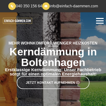
040 350 156 64
info@einfach-daemmen.com
MEHR WOHNKOMFORT, WENIGER HEIZKOSTEN
Kerndämmung in
Boltenhagen
Erstklassige Kerndämmung: Unser Fachbetrieb
sorgt für einen optimalen Energiehaushalt!
JETZT KONTAKT AUFNEHMEN