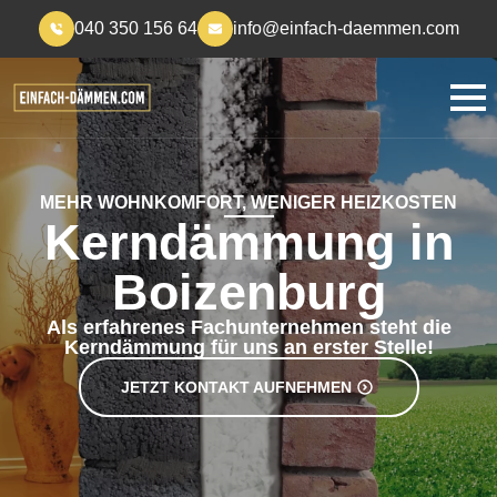
040 350 156 64
info@einfach-daemmen.com
MEHR WOHNKOMFORT, WENIGER HEIZKOSTEN
Kerndämmung in
Boizenburg
Als erfahrenes Fachunternehmen steht die
Kerndämmung für uns an erster Stelle!
JETZT KONTAKT AUFNEHMEN