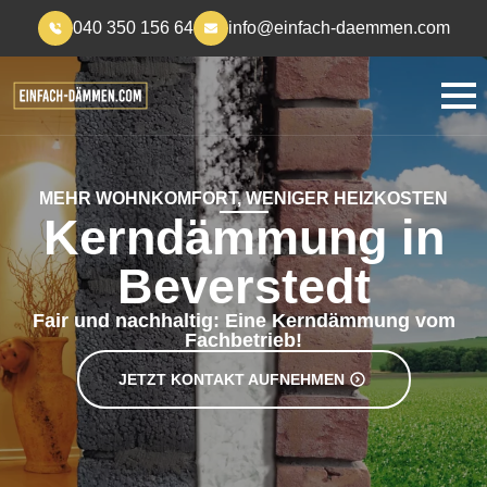
040 350 156 64
info@einfach-daemmen.com
MEHR WOHNKOMFORT, WENIGER HEIZKOSTEN
Kerndämmung in
Beverstedt
Fair und nachhaltig: Eine Kerndämmung vom
Fachbetrieb!
JETZT KONTAKT AUFNEHMEN