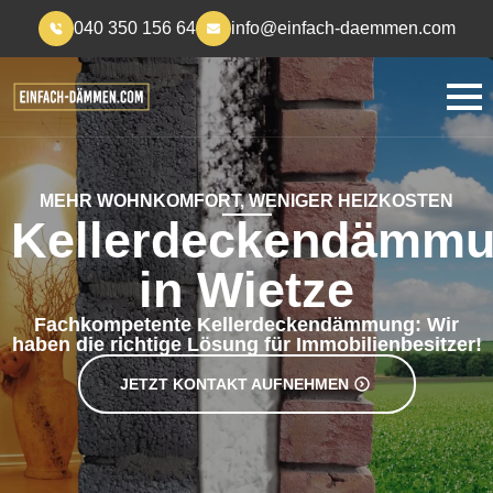
040 350 156 64
info@einfach-daemmen.com
MEHR WOHNKOMFORT, WENIGER HEIZKOSTEN
Kellerdeckendämm
in Wietze
Fachkompetente Kellerdeckendämmung: Wir
haben die richtige Lösung für Immobilienbesitzer!
JETZT KONTAKT AUFNEHMEN