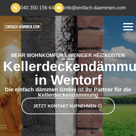
040 350 156 64
info@einfach-daemmen.com
MEHR WOHNKOMFORT, WENIGER HEIZKOSTEN
Kellerdeckendämm
in Wentorf
Die einfach dämmen GmbH ist Ihr Partner für die
Kellerdeckendämmung
JETZT KONTAKT AUFNEHMEN