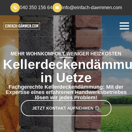
040 350 156 64
info@einfach-daemmen.com
MEHR WOHNKOMFORT, WENIGER HEIZKOSTEN
Kellerdeckendämm
in Uetze
Fachgerechte Kellerdeckendämmung: Mit der
Expertise eines erfahrenen Handwerksbetriebes
lösen wir jedes Problem!
JETZT KONTAKT AUFNEHMEN