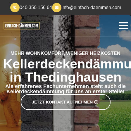
040 350 156 64
info@einfach-daemmen.com
MEHR WOHNKOMFORT, WENIGER HEIZKOSTEN
Kellerdeckendämm
in Thedinghausen
Als erfahrenes Fachunternehmen steht auch die
Kellerdeckendämmung für uns an erster Stelle!
JETZT KONTAKT AUFNEHMEN