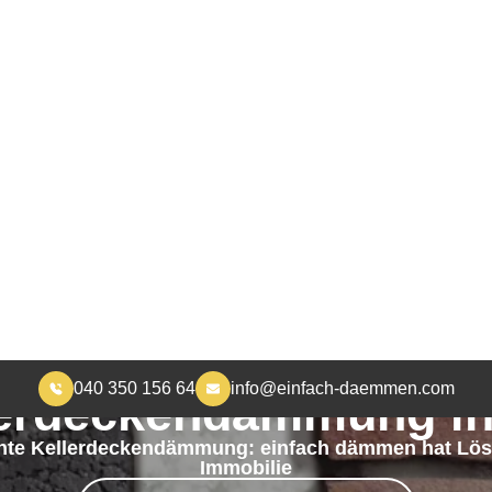
040 350 156 64
info@einfach-daemmen.com
START
DÄMMUNG
ÜBER UNS
RA
MEHR WOHNKOMFORT, WENIGER HEIZKOSTEN
erdeckendämmung in
te Kellerdeckendämmung: einfach dämmen hat Lösu
Immobilie
JETZT KONTAKT AUFNEHMEN