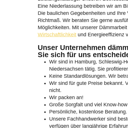
Die baulichen Gegebenheiten und Ihre V
Richtmaß. Wir beraten Sie gerne ausführ
Möglichkeiten. Mit unserer Dämmarbeit l
Wirtschaftlichkeit
und Energieeffizienz
Unser Unternehmen dämmt
Sie sich für uns entscheide
Umschalten auf hohe Kontraste
Wir sind in Hamburg, Schleswig-
Schrift vergrößern
Niedersachsen tätig. Sie profitier
Keine Standardlösungen. Wir betra
Wir sind für gute Preise bekannt. 
nicht.
Wir packen an!
Große Sorgfalt und viel Know-how
Persönliche, kostenlose Beratung.
Unsere Fachhandwerker sind besten
verfügen über langjährige Erfahru
Termintreue Arbeit.