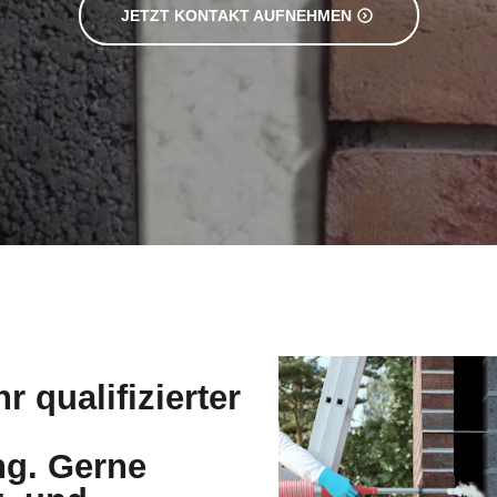
r qualifizierter
g. Gerne
t- und
ylt