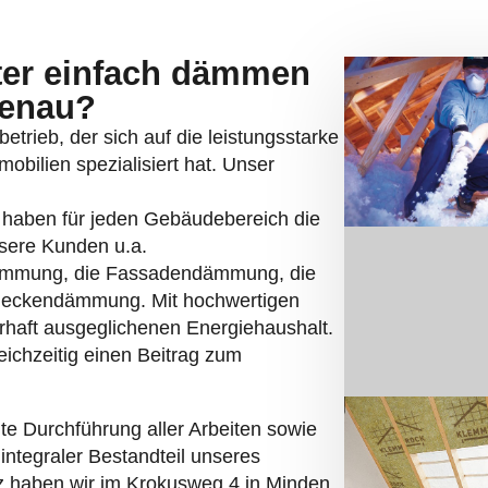
nter einfach dämmen
genau?
etrieb, der sich auf die leistungsstarke
bilien spezialisiert hat. Unser
r haben für jeden Gebäudebereich die
sere Kunden u.a.
ämmung, die Fassadendämmung, die
eckendämmung. Mit hochwertigen
rhaft ausgeglichenen Energiehaushalt.
ichzeitig einen Beitrag zum
te Durchführung aller Arbeiten sowie
integraler Bestandteil unseres
tz haben wir im Krokusweg 4 in Minden.
illwerder Neuer Deich 12 in Hamburg.