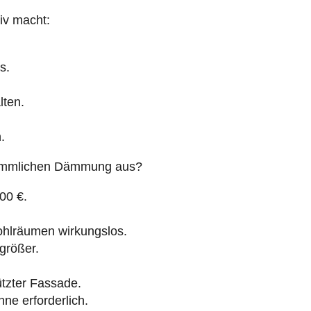
s.
lten.
.
erkömmlichen Dämmung aus?
00 €.
lräumen wirkungslos.
rößer.
tzter Fassade.
hne erforderlich.
gung verlangt sein.