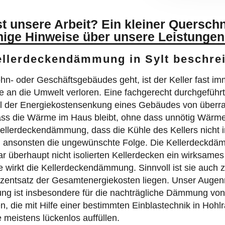
 unsere Arbeit? Ein kleiner Querschn
nige Hinweise über unsere Leistungen
Kellerdeckendämmung in Sylt beschre
oder Geschäftsgebäudes geht, ist der Keller fast imme
ie an die Umwelt verloren. Eine fachgerecht durchgeführ
el der Energiekostensenkung eines Gebäudes von überr
ss die Wärme im Haus bleibt, ohne dass unnötig Wärmee
 Kellerdeckendämmung, dass die Kühle des Kellers nicht
ansonsten die ungewünschte Folge. Die Kellerdeckdämmu
überhaupt nicht isolierten Kellerdecken ein wirksames 
te wirkt die Kellerdeckendämmung. Sinnvoll ist sie auch
ozentsatz der Gesamtenergiekosten liegen. Unser Augenme
 ist insbesondere für die nachträgliche Dämmung von
, die mit Hilfe einer bestimmten Einblastechnik in Ho
meistens lückenlos auffüllen.
iv macht: