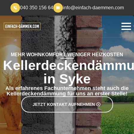
040 350 156 64
info@einfach-daemmen.com
MEHR WOHNKOMFORT, WENIGER HEIZKOSTEN
Kellerdeckendämm
in Syke
Als erfahrenes Fachunternehmen steht auch die
Kellerdeckendämmung für uns an erster Stelle!
JETZT KONTAKT AUFNEHMEN