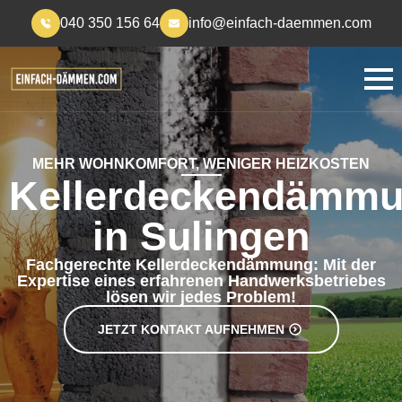
040 350 156 64
info@einfach-daemmen.com
MEHR WOHNKOMFORT, WENIGER HEIZKOSTEN
Kellerdeckendämm
in Sulingen
Fachgerechte Kellerdeckendämmung: Mit der
Expertise eines erfahrenen Handwerksbetriebes
lösen wir jedes Problem!
JETZT KONTAKT AUFNEHMEN