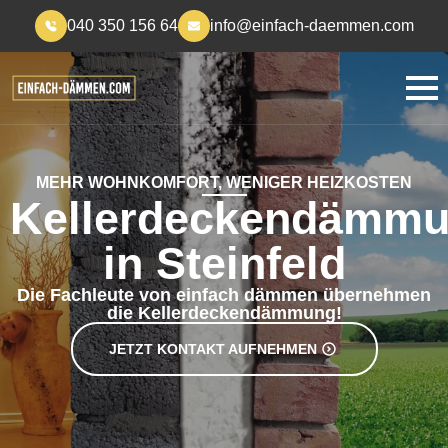
040 350 156 64
info@einfach-daemmen.com
MEHR WOHNKOMFORT, WENIGER HEIZKOSTEN
Kellerdeckendämm
in Steinfeld
Die Fachleute von einfach dämmen übernehmen
die Kellerdeckendämmung!
JETZT KONTAKT AUFNEHMEN