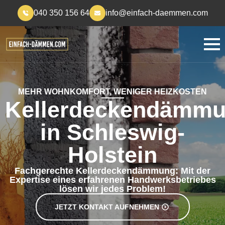
040 350 156 64
info@einfach-daemmen.com
MEHR WOHNKOMFORT, WENIGER HEIZKOSTEN
Kellerdeckendämm
in Schleswig-
Holstein
Fachgerechte Kellerdeckendämmung: Mit der
Expertise eines erfahrenen Handwerksbetriebes
lösen wir jedes Problem!
JETZT KONTAKT AUFNEHMEN