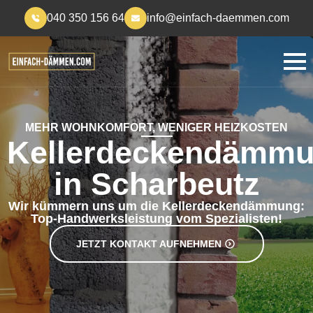
040 350 156 64
info@einfach-daemmen.com
MEHR WOHNKOMFORT, WENIGER HEIZKOSTEN
Kellerdeckendämm
in Scharbeutz
Wir kümmern uns um die Kellerdeckendämmung:
Top-Handwerksleistung vom Spezialisten!
JETZT KONTAKT AUFNEHMEN