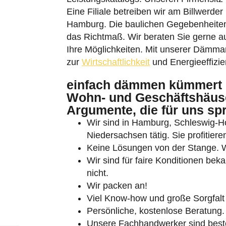
Eine Filiale betreiben wir am Billwerde
Hamburg. Die baulichen Gegebenheiten 
das Richtmaß. Wir beraten Sie gerne au
Ihre Möglichkeiten. Mit unserer Dämmarb
zur
Wirtschaftlichkeit
und Energieeffizi
Umschalten auf hohe Kontraste
einfach dämmen kümmert 
Wohn- und Geschäftshäuse
Schrift vergrößern
Argumente, die für uns sp
Wir sind in Hamburg, Schleswig-
Niedersachsen tätig. Sie profitie
Keine Lösungen von der Stange. Wi
Wir sind für faire Konditionen bek
nicht.
Wir packen an!
Viel Know-how und große Sorgfalt 
Persönliche, kostenlose Beratung.
Unsere Fachhandwerker sind besten