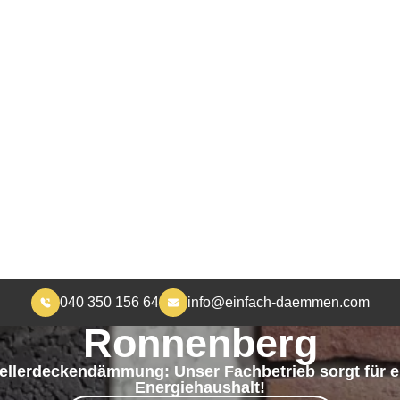
040 350 156 64
info@einfach-daemmen.com
START
DÄMMUNG
ÜBER UNS
RA
MEHR WOHNKOMFORT, WENIGER HEIZKOSTEN
ellerdeckendämmung 
Ronnenberg
Kellerdeckendämmung: Unser Fachbetrieb sorgt für e
Energiehaushalt!