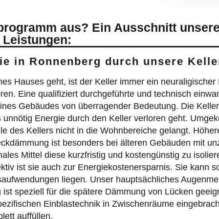
sprogramm aus? Ein Ausschnitt unser
 Leistungen:
Sie in Ronnenberg durch unsere Ke
auses geht, ist der Keller immer ein neuraligischer Pu
ren. Eine qualifiziert durchgeführte und technisch einw
eines Gebäudes von überragender Bedeutung. Die Kelle
unnötig Energie durch den Keller verloren geht. Umgeke
 des Kellers nicht in die Wohnbereiche gelangt. Höher
eckdämmung ist besonders bei älteren Gebäuden mit un
males Mittel diese kurzfristig und kostengünstig zu isoli
tiv ist sie auch zur Energiekostenersparnis. Sie kann s
aufwendungen liegen. Unser hauptsächliches Augenmerk 
t speziell für die spätere Dämmung von Lücken geeign
pezifischen Einblastechnik in Zwischenräume eingebrach
tt auffüllen.