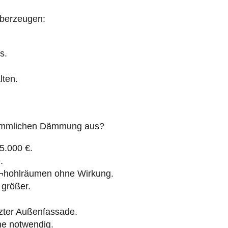
überzeugen:
s.
lten.
erkömmlichen Dämmung aus?
25.000 €.
.
¬hohlräumen ohne Wirkung.
größer.
zter Außenfassade.
hne notwendig.