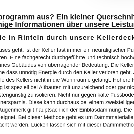
programm aus? Ein kleiner Querschni
nige Informationen über unsere Leist
Sie in Rinteln durch unsere Kellerd
geht, ist der Keller fast immer ein neuraligischer Pun
en. Eine fachgerecht durchgeführte und technisch hoch
eines Gebäudes von überragender Bedeutung. Die Kelle
 dass unnötig Energie durch den Keller verloren geht. 
 des Kellers nicht in die Wohnräume gelangt. Höhere H
t speziell bei Altbauten mit unzureichend oder gar nich
ostengünstig zu isolieren. Nicht nur gegen kalte Fussbö
tenersparnis. Diese kann durchaus bei einem zweistellige
Augenmerk gilt hauptsächlich der Einblasdämmung. Die
gnet. Bei dieser Methode geht es um Dämmmaterialien, 
acht werden. Lücken lassen sich mit dieser Dämmmethode