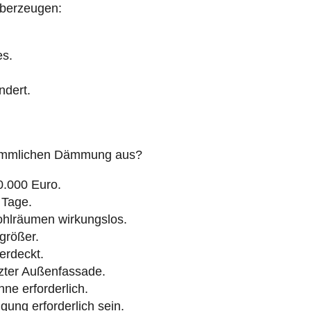
überzeugen:
es.
ndert.
erkömmlichen Dämmung aus?
0.000 Euro.
0 Tage.
lräumen wirkungslos.
rößer.
erdeckt.
zter Außenfassade.
hne erforderlich.
gung erforderlich sein.