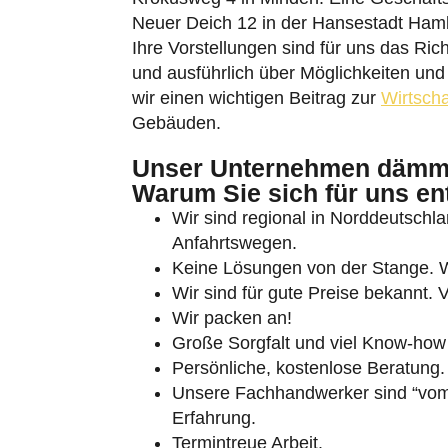
Neuer Deich 12 in der Hansestadt Ham
Ihre Vorstellungen sind für uns das Ric
und ausführlich über Möglichkeiten und 
wir einen wichtigen Beitrag zur
Wirtscha
Gebäuden.
Umschalten auf hohe Kontraste
Unser Unternehmen dämmt
Warum Sie sich für uns en
Schrift vergrößern
Wir sind regional in Norddeutschlan
Anfahrtswegen.
Keine Lösungen von der Stange. Wi
Wir sind für gute Preise bekannt. V
Wir packen an!
Große Sorgfalt und viel Know-how
Persönliche, kostenlose Beratung.
Unsere Fachhandwerker sind “vom 
Erfahrung.
Termintreue Arbeit.