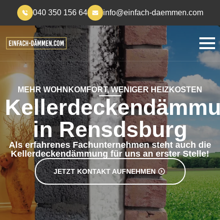
040 350 156 64
info@einfach-daemmen.com
MEHR WOHNKOMFORT, WENIGER HEIZKOSTEN
Kellerdeckendämm
in Rensdsburg
Als erfahrenes Fachunternehmen steht auch die
Kellerdeckendämmung für uns an erster Stelle!
JETZT KONTAKT AUFNEHMEN